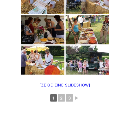
[ZEIGE EINE SLIDESHOW]
1
2
3
►