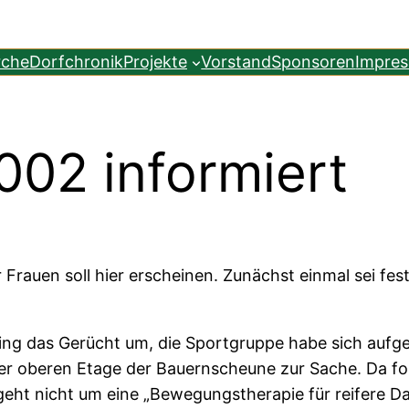
rche
Dorfchronik
Projekte
Vorstand
Sponsoren
Impre
002 informiert
 Frauen soll hier erscheinen. Zunächst einmal sei fest
ging das Gerücht um, die Sportgruppe habe sich aufg
der oberen Etage der Bauernscheune zur Sache. Da fo
geht nicht um eine „Bewegungstherapie für reifere D