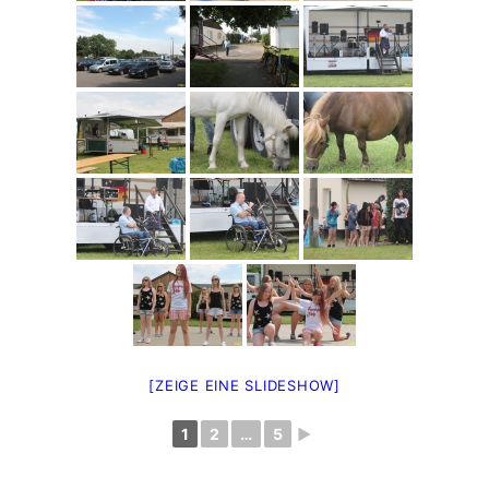
[ZEIGE EINE SLIDESHOW]
1
2
…
5
►