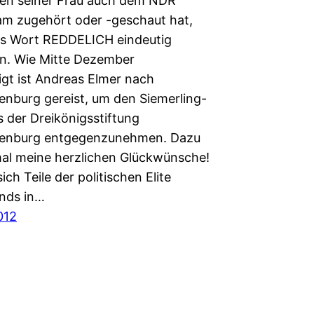
en seiner Frau auch dem NDR
m zugehört oder -geschaut hat,
s Wort REDDELICH eindeutig
n. Wie Mitte Dezember
gt ist Andreas Elmer nach
nburg gereist, um den Siemerling-
s der Dreikönigsstiftung
enburg entgegenzunehmen. Dazu
al meine herzlichen Glückwünsche!
ch Teile der politischen Elite
nds in…
012