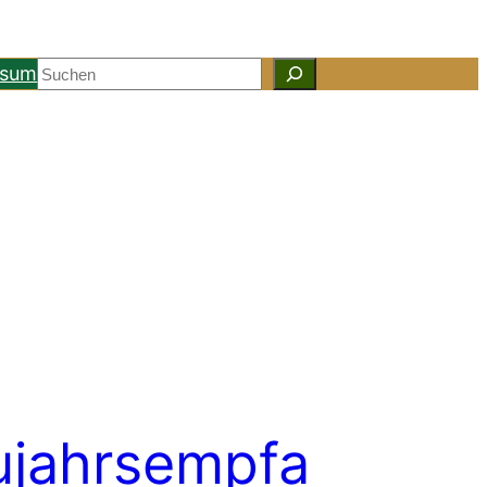
Suchen
ssum
jahrsempfa