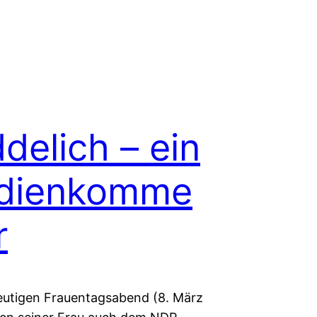
delich – ein
dienkomme
r
utigen Frauentagsabend (8. März