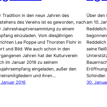
r Tradition in den neun Jahren des
Über den 
stehens des Vereins ist es geworden, nach
am 10. Ja
r Jahreshauptversammlung zu einem
Reddelich
pfang einzuladen. Vom diesjährigen
begonnen, 
richten Lea Poppe und Thorsten Flohr in
Reddelich
rt und Bild: Wie auch schon in den
seine flei
rgangenen Jahren hat der Kulturverein
Unterstüt
ch im Januar 2016 zu seinem
Bauernsch
ujahrsempfang eingeladen, außer den
Eröffnungs
reinsmitgliedern und ihren…
Schindler
. Januar 2016
30. Janua