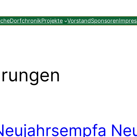
rche
Dorfchronik
Projekte
Vorstand
Sponsoren
Impre
hrungen
Neujahrsempfa
Neu