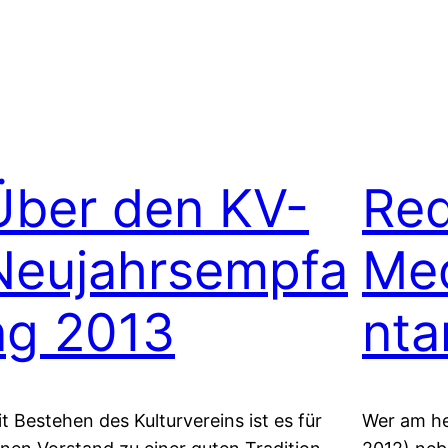
Über den KV-
Red
Neujahrsempfa
Me
ng 2013
nta
it Bestehen des Kulturvereins ist es für
Wer am he