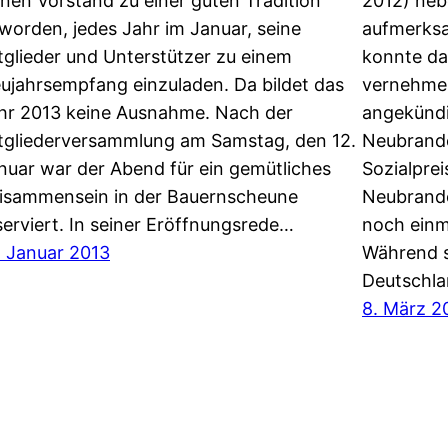
inen Vorstand zu einer guten Tradition
2012) neb
worden, jedes Jahr im Januar, seine
aufmerksa
tglieder und Unterstützer zu einem
konnte da
ujahrsempfang einzuladen. Da bildet das
vernehme
hr 2013 keine Ausnahme. Nach der
angekündi
tgliederversammlung am Samstag, den 12.
Neubrande
nuar war der Abend für ein gemütliches
Sozialprei
isammensein in der Bauernscheune
Neubrand
serviert. In seiner Eröffnungsrede…
noch einm
. Januar 2013
Während si
Deutschla
8. März 2