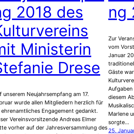
ng 2018 des
ng 
Kulturvereins
Zur Verans
mit Ministerin
vom Vorst
Januar 20
Stefanie Drese
traditione
Gäste war
Kulturvere
Aufgaben 
f unserem Neujahrsempfang am 17.
diesem Ab
bruar wurde allen Mitgliedern herzlich für
Musikalis
r ehrenamtliches Engagement gedankt.
Marlene 
ser Vereinsvorsitzende Andreas Elmer
sorgte…
tte vorher auf der Jahresversammlung des
25. Janua