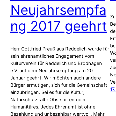
Neujahrsempfa
Zu
ng 2017 geehrt
Be
de
Em
be
Herr Gottfried Preuß aus Reddelich wurde für
Wo
sein ehrenamtliches Engagement vom
ve
Kulturverein für Reddelich und Brodhagen
au
e.V. auf dem Neujahrsempfang am 20.
Ne
Januar geehrt. Wir möchten auch andere
Ve
Bürger ermutigen, sich für die Gemeinschaft
17
einzubringen. Sei es für die Kultur,
Naturschutz, alte Obstsorten oder
Humanitäres. Jedes Ehrenamt ist ohne
Bezahlung und unbezahlbar wertvoll. Mehr