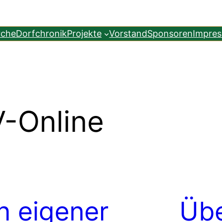
rche
Dorfchronik
Projekte
Vorstand
Sponsoren
Impre
-Online
In eigener
Übe