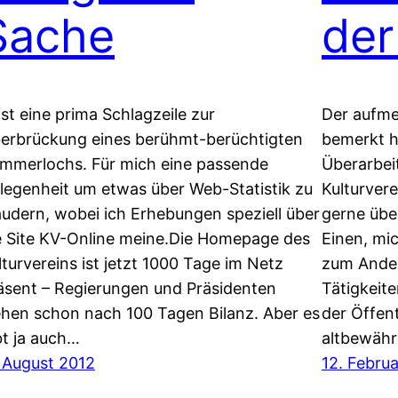
Sache
de
ist eine prima Schlagzeile zur
Der aufme
erbrückung eines berühmt-berüchtigten
bemerkt h
mmerlochs. Für mich eine passende
Überarbei
legenheit um etwas über Web-Statistik zu
Kulturvere
audern, wobei ich Erhebungen speziell über
gerne übe
e Site KV-Online meine.Die Homepage des
Einen, mi
lturvereins ist jetzt 1000 Tage im Netz
zum Andere
äsent – Regierungen und Präsidenten
Tätigkeit
ehen schon nach 100 Tagen Bilanz. Aber es
der Öffent
bt ja auch…
altbewähr
. August 2012
12. Februa