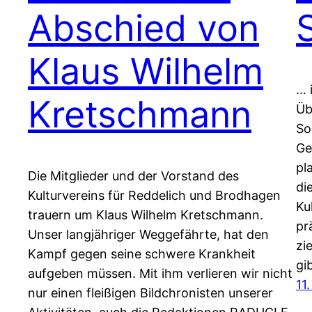
Abschied von
Klaus Wilhelm
… 
Kretschmann
Üb
So
Ge
pl
Die Mitglieder und der Vorstand des
di
Kulturvereins für Reddelich und Brodhagen
Ku
trauern um Klaus Wilhelm Kretschmann.
pr
Unser langjähriger Weggefährte, hat den
zi
Kampf gegen seine schwere Krankheit
gi
aufgeben müssen. Mit ihm verlieren wir nicht
11
nur einen fleißigen Bildchronisten unserer