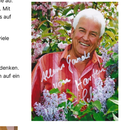
e ab.
. Mit
s auf
iele
hdenken.
 auf ein