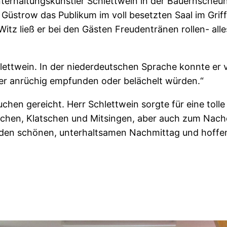
erhaltungskünstler Schlettwein in der Bauernscheun
üstrow das Publikum im voll besetzten Saal im Griff
tz ließ er bei den Gästen Freudentränen rollen- alle
lettwein. In der niederdeutschen Sprache konnte er v
er anrüchig empfunden oder belächelt würden.“
hen gereicht. Herr Schlettwein sorgte für eine tolle
achen, Klatschen und Mitsingen, aber auch zum Nac
den schönen, unterhaltsamen Nachmittag und hoffen