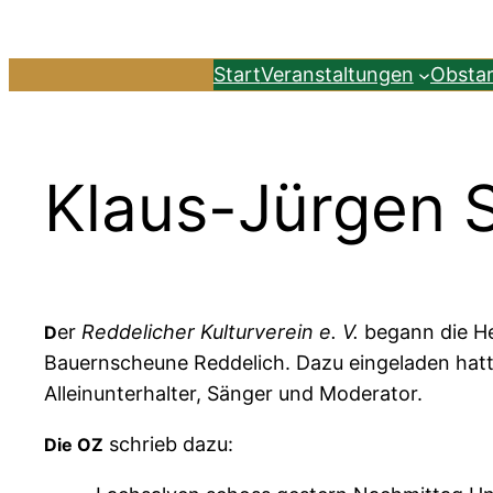
Zum
Inhalt
Start
Veranstaltungen
Obsta
springen
Klaus-Jürgen S
er
Reddelicher Kulturverein e. V.
begann die He
D
Bauernscheune Reddelich. Dazu eingeladen hatte
Alleinunterhalter, Sänger und Moderator.
schrieb dazu:
Die OZ